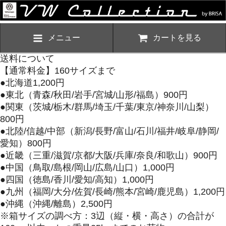
メニュー
カートを見る
送料について
【通常料金】160サイズまで
●北海道1,200円
●東北（青森/秋田/岩手/宮城/山形/福島）900円
●関東（茨城/栃木/群馬/埼玉/千葉/東京/神奈川/山梨）
800円
●北陸/信越/中部（新潟/長野/富山/石川/福井/岐阜/静岡/
愛知）800円
●近畿（三重/滋賀/京都/大阪/兵庫/奈良/和歌山）900円
●中国（鳥取/島根/岡山/広島/山口）1,000円
●四国（徳島/香川/愛知/高知）1,000円
●九州（福岡/大分/佐賀/長崎/熊本/宮崎/鹿児島）1,200円
●沖縄（沖縄/離島）2,500円
※箱サイズの調べ方：3辺（縦・横・高さ）の合計が